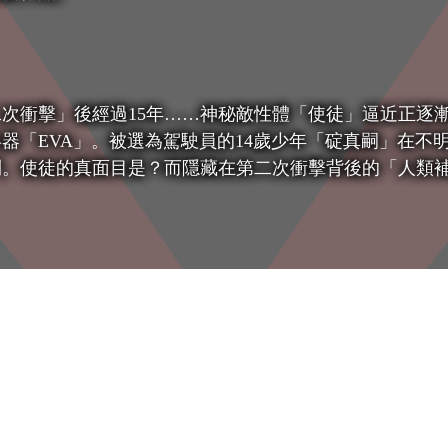
次衝擊」後經過15年……神秘敵性體「使徒」逼近正逐
器「EVA」。被選為駕駛員的14歲少年「碇真嗣」在不
鬥。使徒的真面目是？而隱藏在第二次衝擊背後的「人類