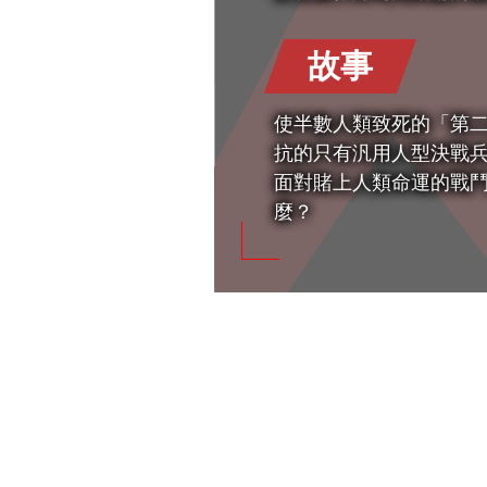
故事
使半數人類致死的「第二
抗的只有汎用人型決戰兵
面對賭上人類命運的戰
麼？