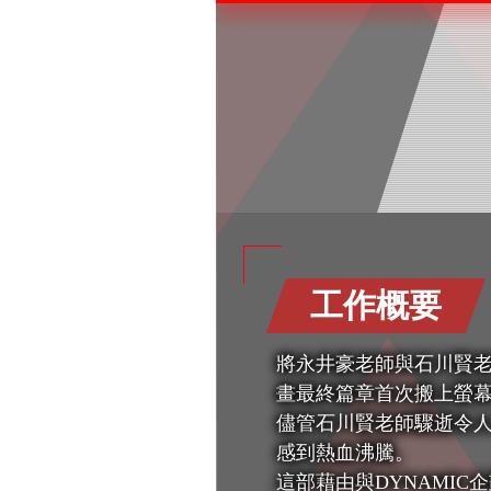
工作概要
將永井豪老師與石川賢老
畫最終篇章首次搬上螢
儘管石川賢老師驟逝令
感到熱血沸騰。
這部藉由與DYNAMI