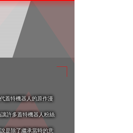
世代蓋特機器人的原作漫
仍讓許多蓋特機器人粉絲
可說是除了繼承當時的意