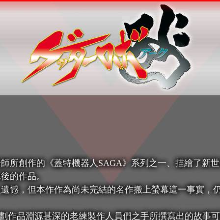
師所創作的《蓋特機器人SAGA》系列之一、描繪了新
幕後的作品。
人遺憾，但本作作為尚未完結的名作搬上螢幕這一事實，
C企劃作品淵源甚深的老練製作人員們之手所撰寫出的故事